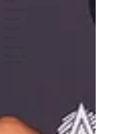
show
Événement
Portrait
Produit
Projet
Reportage
Plateau de
tournage