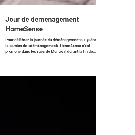
Jour de déménagement
HomeSense
Pour célébrer la journée du déménagement au Québec,
le camion de «déménagement» HomeSense s'est
promené dans les rues de Montréal durant la fin de
semaine du 30 juin 2025. Pour l'occasion la designer
Maca Atencio - HeyMaca a créer un design ensoleillé et
cozy à partir des objets dénichés chez HomeSense. Le
samedi, le véhicule était stationné au Vieux-Port et le
public était invité à visiter le camion et à échanger avec
Maca, tout en savourant une crème glacée.