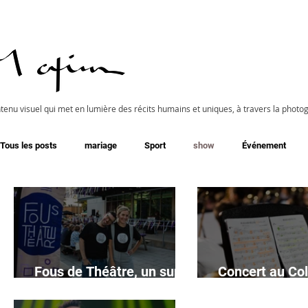
tenu visuel qui met en lumière des récits humains et uniques, à travers la photog
Tous les posts
mariage
Sport
show
Événement
Fous de Théâtre, un super
Concert au Col
festival à L'Assomption
Dame