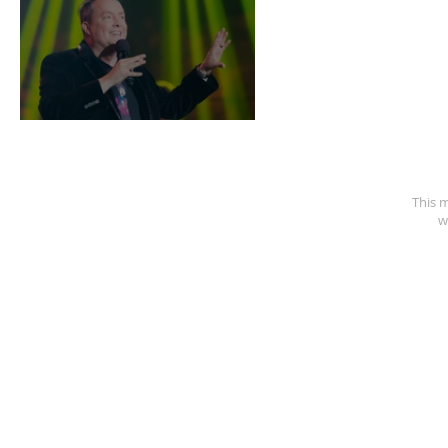
Mike Ward Show
This m
w