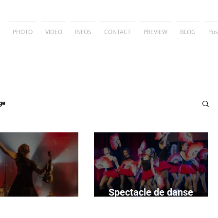
PHOTO
VIDEO
INFOS
CONTACT
PREVIEW
BLOG
Pos
ge
Spectacle de danse
Cowboys Fringants
Collège Notre-Dame