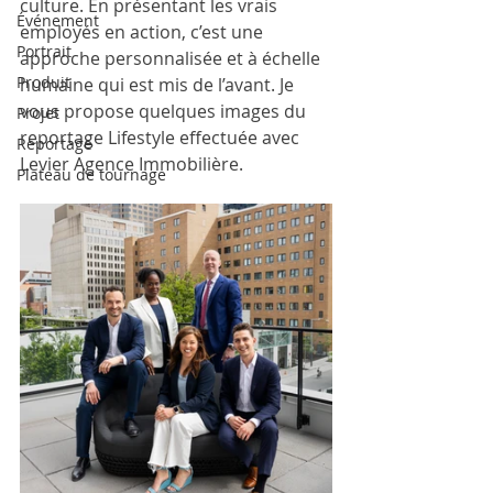
culture. En présentant les vrais 
Événement
employés en action, c’est une 
Portrait
approche personnalisée et à échelle 
Produit
humaine qui est mis de l’avant. Je 
vous propose quelques images du 
Projet
reportage Lifestyle effectuée avec 
Reportage
Levier Agence Immobilière.
Plateau de tournage