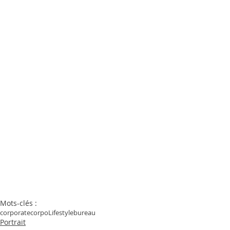
Mots-clés :
corporate
corpo
Lifestyle
bureau
Portrait